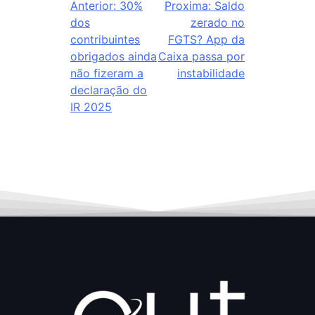
Anterior:
30%
Proxima:
Saldo
dos
zerado no
contribuintes
FGTS? App da
obrigados ainda
Caixa passa por
não fizeram a
instabilidade
declaração do
IR 2025