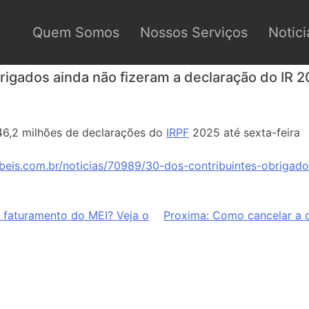
Quem Somos
Nossos Serviços
Notici
rigados ainda não fizeram a declaração do IR 
 46,2 milhões de declarações do
IRPF
2025 até sexta-feira
beis.com.br/noticias/70989/30-dos-contribuintes-obrigad
e faturamento do MEI? Veja o
Proxima:
Como cancelar a 