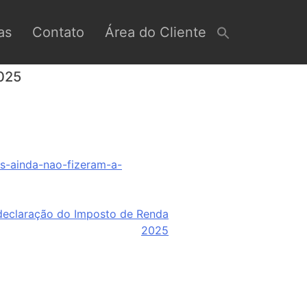
as
Contato
Área do Cliente
2025
os-ainda-nao-fizeram-a-
declaração do Imposto de Renda
2025