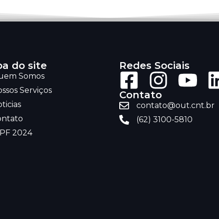
a do site
Redes Sociais
uem Somos
ssos Serviços
Contato
ticias
contato@out.cnt.br
ontato
(62) 3100-5810
RPF 2024