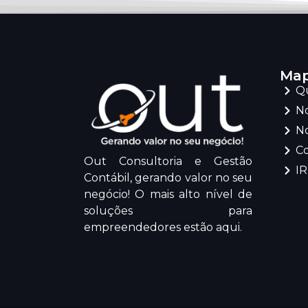
Map
Q
No
No
C
Out Consultoria e Gestão
I
Contábil, gerando valor no seu
negócio! O mais alto nível de
soluções para
empreendedores estão aqui.