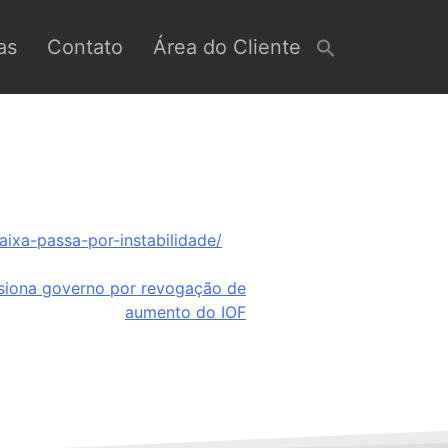
as
Contato
Área do Cliente
ixa-passa-por-instabilidade/
siona governo por revogação de
aumento do IOF