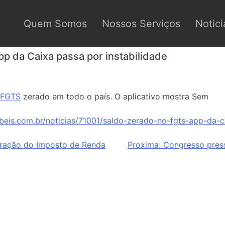
Quem Somos
Nossos Serviços
Notici
p da Caixa passa por instabilidade
FGTS
zerado em todo o país. O aplicativo mostra Sem
beis.com.br/noticias/71001/saldo-zerado-no-fgts-app-da-ca
aração do Imposto de Renda
Proxima:
Congresso pres