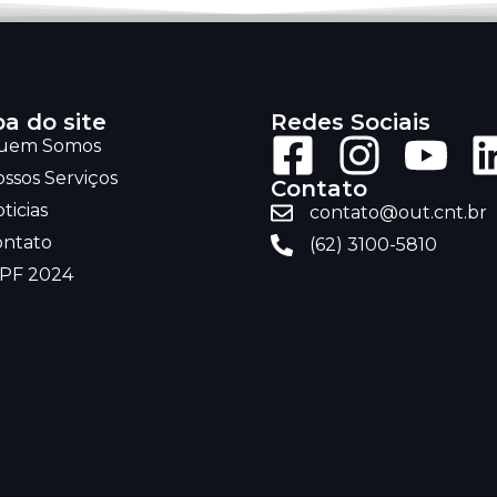
a do site
Redes Sociais
uem Somos
ssos Serviços
Contato
ticias
contato@out.cnt.br
ontato
(62) 3100-5810
RPF 2024