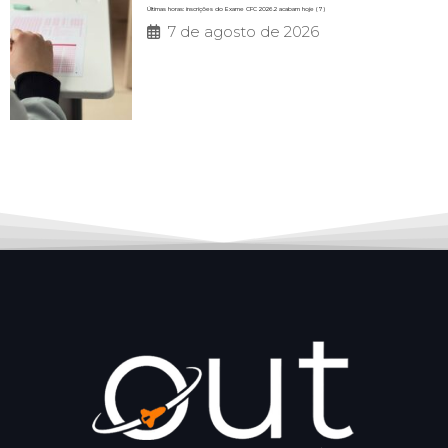
Últimas horas: inscrições do Exame CFC 2026.2 acabam hoje (7)
7 de agosto de 2026