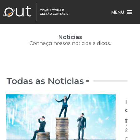
MENU
Noticias
Conheça nossos noticias e dicas.
Todas as Noticias
IRRF
divi
Rece
orie
7 de a
2026
emp
Recei