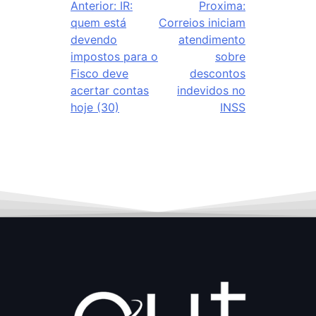
Anterior:
IR:
Proxima:
quem está
Correios iniciam
devendo
atendimento
impostos para o
sobre
Fisco deve
descontos
acertar contas
indevidos no
hoje (30)
INSS