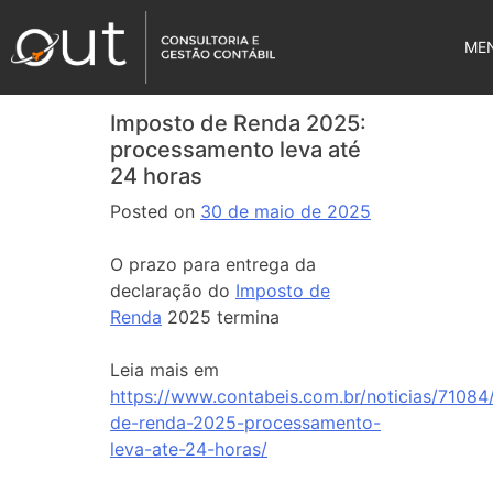
ME
Imposto de Renda 2025:
processamento leva até
24 horas
Posted on
30 de maio de 2025
O prazo para entrega da
declaração do
Imposto de
Renda
2025 termina
Leia mais em
https://www.contabeis.com.br/noticias/71084
de-renda-2025-processamento-
leva-ate-24-horas/