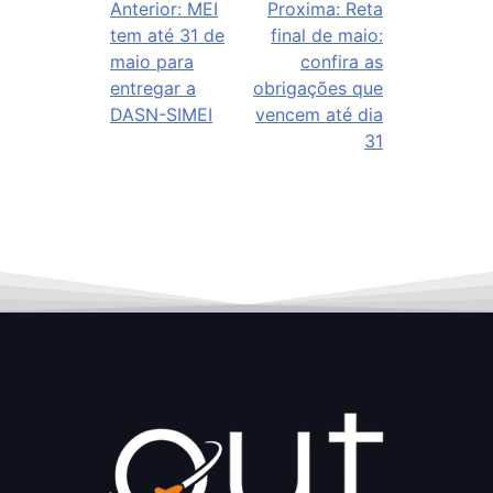
Anterior:
MEI
Proxima:
Reta
tem até 31 de
final de maio:
maio para
confira as
entregar a
obrigações que
DASN-SIMEI
vencem até dia
31