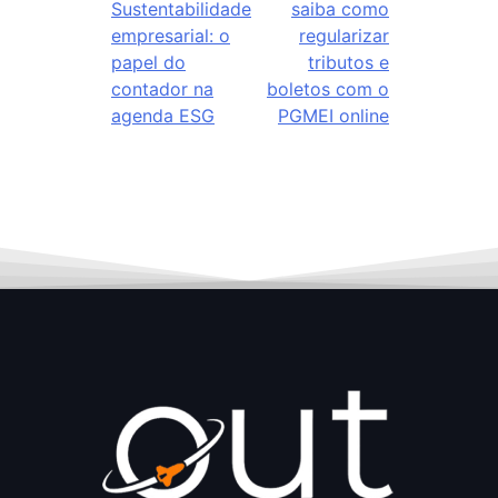
Sustentabilidade
saiba como
empresarial: o
regularizar
papel do
tributos e
contador na
boletos com o
agenda ESG
PGMEI online