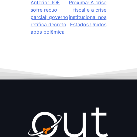
Anterior:
IOF
Proxima:
A crise
sofre recuo
fiscal e a crise
parcial; governo
institucional nos
retifica decreto
Estados Unidos
após polêmica