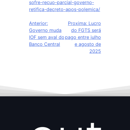
sofre-recuo-parcial-governo-
retifica-decreto-apos-polemica/
Anterior:
Proxima:
Lucro
Governo muda
do FGTS será
IOF sem aval do
pago entre julho
Banco Central
e agosto de
2025