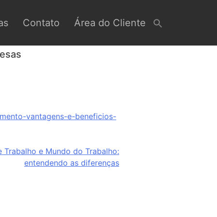
as
Contato
Área do Cliente
resas
amento-vantagens-e-beneficios-
 Trabalho e Mundo do Trabalho:
entendendo as diferenças