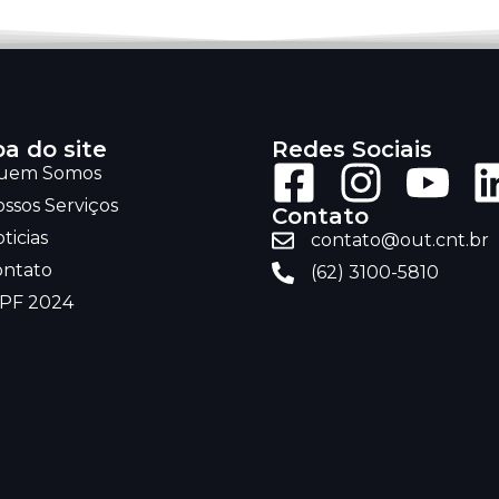
a do site
Redes Sociais
uem Somos
ssos Serviços
Contato
ticias
contato@out.cnt.br
ontato
(62) 3100-5810
RPF 2024