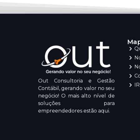
Map
Q
No
No
C
Out Consultoria e Gestão
I
Contábil, gerando valor no seu
negócio! O mais alto nível de
soluções para
empreendedores estão aqui.