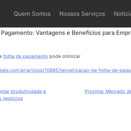
Quem Somos
Nossos Serviços
Notici
e Pagamento: Vantagens e Benefícios para Emp
da
folha de pagamento
pode otimizar
beis.com.br/artigos/70895/terceirizacao-de-folha-de-pag
ntar produtividade e
Proxima:
Mercado de
 negócios