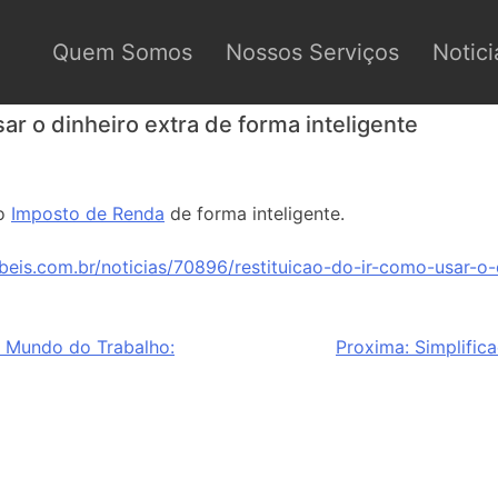
Quem Somos
Nossos Serviços
Notici
ar o dinheiro extra de forma inteligente
do
Imposto de Renda
de forma inteligente.
beis.com.br/noticias/70896/restituicao-do-ir-como-usar-o-
 Mundo do Trabalho:
Proxima:
Simplifica