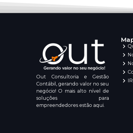
Map
Q
No
No
C
Out Consultoria e Gestão
I
Contábil, gerando valor no seu
negócio! O mais alto nível de
soluções para
empreendedores estão aqui.