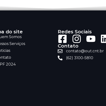
a do site
Redes Sociais
uem Somos
ssos Serviços
Contato
ticias
contato@out.cnt.br
ontato
(62) 3100-5810
RPF 2024