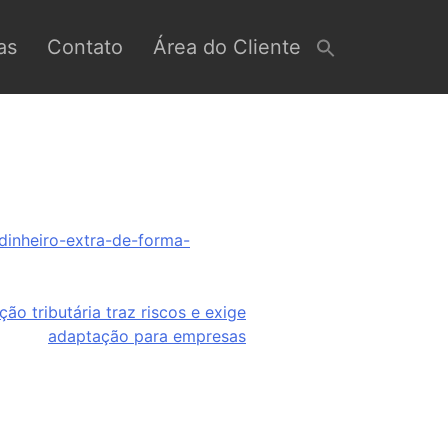
as
Contato
Área do Cliente
dinheiro-extra-de-forma-
ção tributária traz riscos e exige
adaptação para empresas