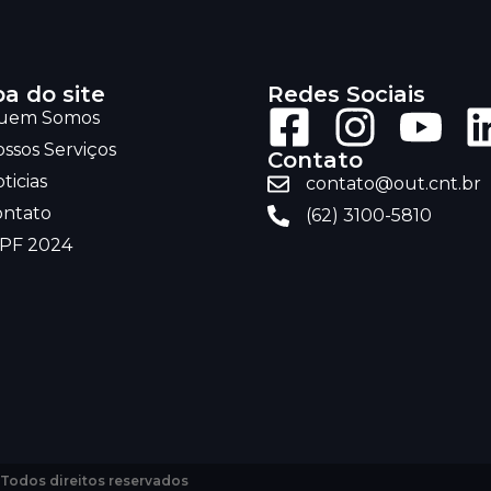
a do site
Redes Sociais
uem Somos
ssos Serviços
Contato
ticias
contato@out.cnt.br
ontato
(62) 3100-5810
RPF 2024
 Todos direitos reservados