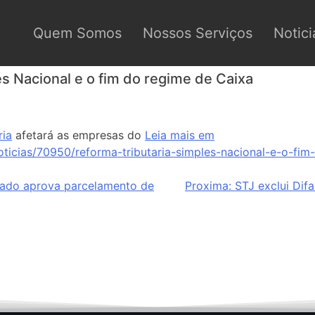
Quem Somos
Nossos Serviços
Notici
es Nacional e o fim do regime de Caixa
ria
afetará as empresas do
Leia mais em
oticias/70950/reforma-tributaria-simples-nacional-e-o-fim
nado aprova parcelamento de
Proxima:
STJ exclui Dif