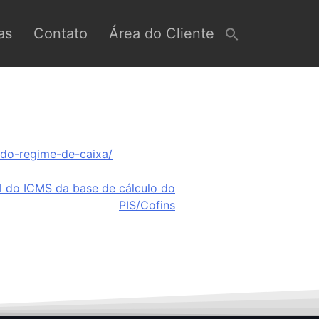
as
Contato
Área do Cliente
-do-regime-de-caixa/
al do ICMS da base de cálculo do
PIS/Cofins