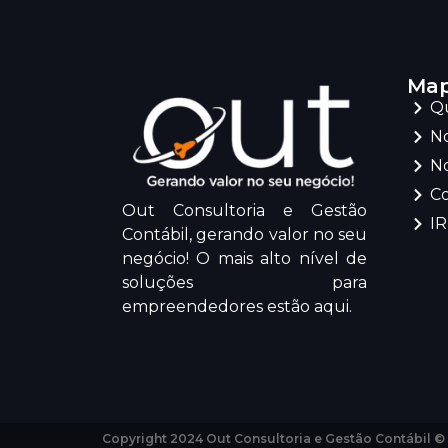
Map
Q
No
No
C
Out Consultoria e Gestão
I
Contábil, gerando valor no seu
negócio! O mais alto nível de
soluções para
empreendedores estão aqui.
Copyright 2024 Out Consultoria e Gestão Contábil ©