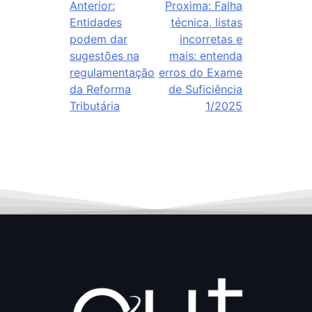
Anterior:
Proxima:
Falha
Entidades
técnica, listas
podem dar
incorretas e
sugestões na
mais: entenda
regulamentação
erros do Exame
da Reforma
de Suficiência
Tributária
1/2025