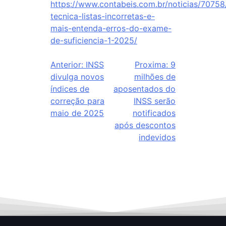
https://www.contabeis.com.br/noticias/70758
tecnica-listas-incorretas-e-
mais-entenda-erros-do-exame-
de-suficiencia-1-2025/
Anterior:
INSS
Proxima:
9
divulga novos
milhões de
índices de
aposentados do
correção para
INSS serão
maio de 2025
notificados
após descontos
indevidos