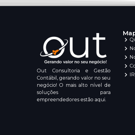
Map
Q
No
No
C
Out Consultoria e Gestão
I
Contábil, gerando valor no seu
negócio! O mais alto nível de
soluções para
empreendedores estão aqui.