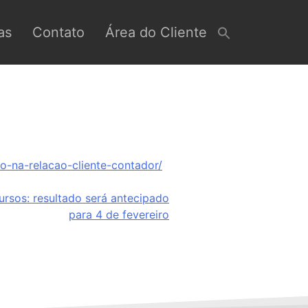
as
Contato
Área do Cliente
o-na-relacao-cliente-contador/
rsos: resultado será antecipado
para 4 de fevereiro