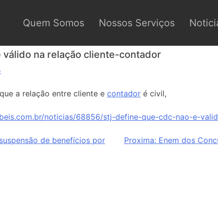
Quem Somos
Nossos Serviços
Notici
válido na relação cliente-contador
5
ue a relação entre cliente e
contador
é civil,
beis.com.br/noticias/68856/stj-define-que-cdc-nao-e-valid
suspensão de benefícios por
Proxima:
Enem dos Concu