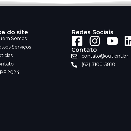
a do site
Redes Sociais
uem Somos
ssos Serviços
Contato
ticias
contato@out.cnt.br
ontato
(62) 3100-5810
RPF 2024