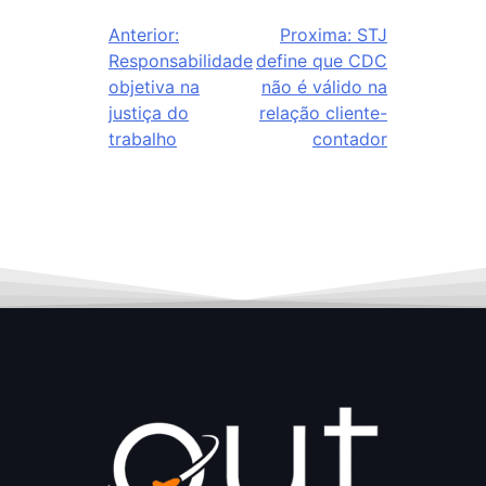
Anterior:
Proxima:
STJ
Responsabilidade
define que CDC
objetiva na
não é válido na
justiça do
relação cliente-
trabalho
contador