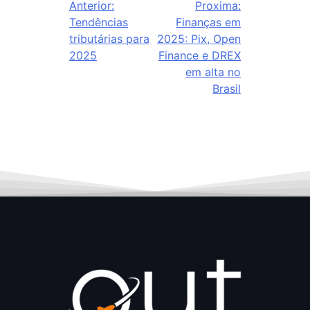
Anterior:
Proxima:
Tendências
Finanças em
tributárias para
2025: Pix, Open
2025
Finance e DREX
em alta no
Brasil