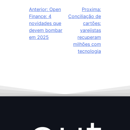
Anterior:
Open
Proxima:
Finance: 4
Conciliação de
novidades que
cartões:
devem bombar
varejistas
em 2025
recuperam
milhões com
tecnologia