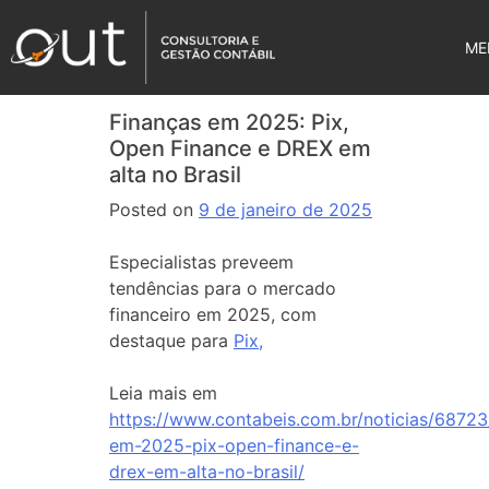
ME
Finanças em 2025: Pix,
Open Finance e DREX em
alta no Brasil
Posted on
9 de janeiro de 2025
Especialistas preveem
tendências para o mercado
financeiro em 2025, com
destaque para
Pix,
Leia mais em
https://www.contabeis.com.br/noticias/68723
em-2025-pix-open-finance-e-
drex-em-alta-no-brasil/