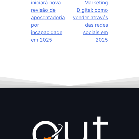
iniciará nova
Marketing
revisão de
Digital: como
aposentadoria
vender através
por
das redes
incapacidade
sociais em
em 2025
2025