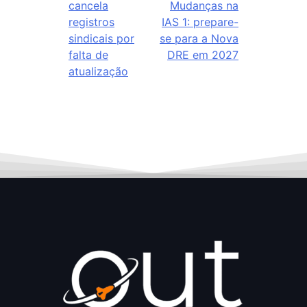
cancela
Mudanças na
registros
IAS 1: prepare-
sindicais por
se para a Nova
falta de
DRE em 2027
atualização