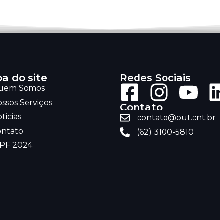
a do site
Redes Sociais
uem Somos
ssos Serviços
Contato
ticias
contato@out.cnt.br
ontato
(62) 3100-5810
RPF 2024