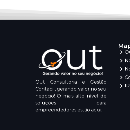
Map
Q
No
No
C
Out Consultoria e Gestão
I
Contábil, gerando valor no seu
negócio! O mais alto nível de
soluções para
empreendedores estão aqui.