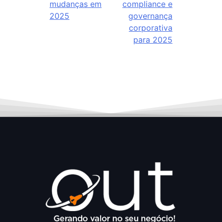
mudanças em
compliance e
2025
governança
corporativa
para 2025