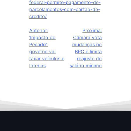
federal-permite-pagamento-de-
parcelamentos-com-cartao-de-
credito/
Anterior:
Proxima:
‘Imposto do
Câmara vota
Pecado’:
mudanças no
governo vai
BPC e limita
taxar veículos e
reajuste do
loterias
salário mínimo