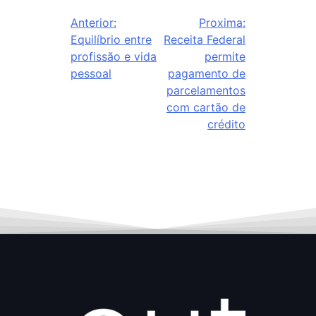
Anterior:
Proxima:
Equilíbrio entre
Receita Federal
profissão e vida
permite
pessoal
pagamento de
parcelamentos
com cartão de
crédito