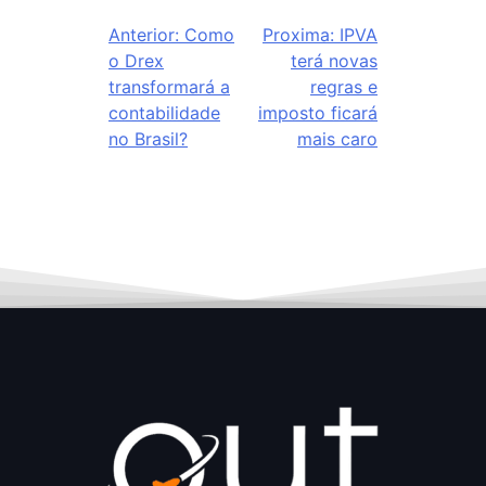
Anterior:
Como
Proxima:
IPVA
o Drex
terá novas
transformará a
regras e
contabilidade
imposto ficará
no Brasil?
mais caro