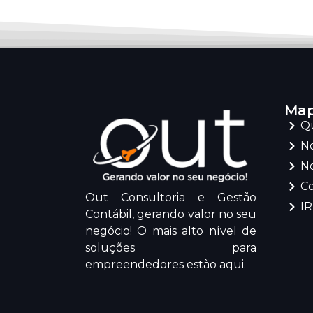
Map
Q
No
No
C
Out Consultoria e Gestão
I
Contábil, gerando valor no seu
negócio! O mais alto nível de
soluções para
empreendedores estão aqui.