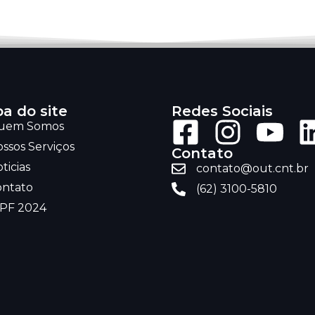
a do site
Redes Sociais
uem Somos
ssos Serviços
Contato
ticias
contato@out.cnt.br
ontato
(62) 3100-5810
RPF 2024