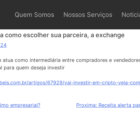
Quem Somos
Nossos Serviços
Notici
eja como escolher sua parceira, a exchange
024
 atua como intermediária entre compradores e vendedores
l para quem deseja investir
beis.com.br/artigos/67929/vai-investir-em-cripto-veja-com
imo empresarial?
Proxima:
Receita alerta pa