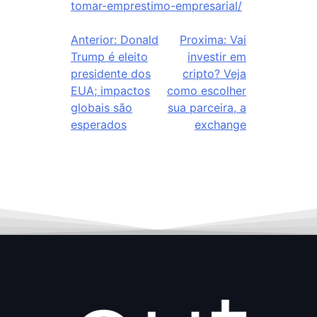
tomar-emprestimo-empresarial/
Anterior:
Donald
Proxima:
Vai
Trump é eleito
investir em
presidente dos
cripto? Veja
EUA; impactos
como escolher
globais são
sua parceira, a
esperados
exchange