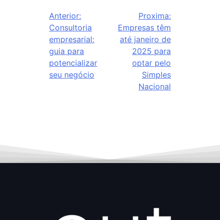
Anterior:
Proxima:
Consultoria
Empresas têm
empresarial:
até janeiro de
guia para
2025 para
potencializar
optar pelo
seu negócio
Simples
Nacional