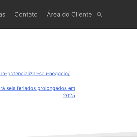
as
Contato
Área do Cliente
ra-potencializar-seu-negocio/
terá seis feriados prolongados em
2025