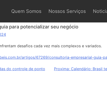
Quem Somos
Nossos Serviços
Notici
guia para potencializar seu negócio
024
enfrentam desafios cada vez mais complexos e variados.
beis.com.br/artigos/67269/consultoria-empresarial-guia-pa
idas do controle de ponto
Proxima:
Calendário: Brasil 