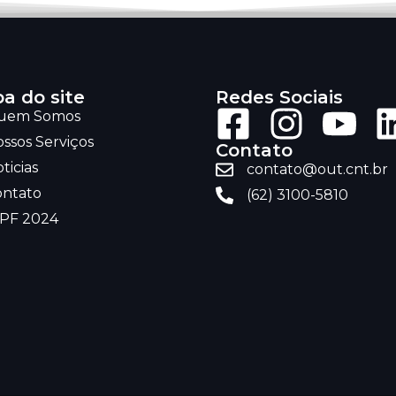
a do site
Redes Sociais
uem Somos
ssos Serviços
Contato
ticias
contato@out.cnt.br
ontato
(62) 3100-5810
RPF 2024