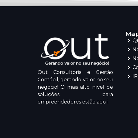
Map
Q
No
No
C
Out Consultoria e Gestão
I
Contábil, gerando valor no seu
negócio! O mais alto nível de
soluções para
empreendedores estão aqui.