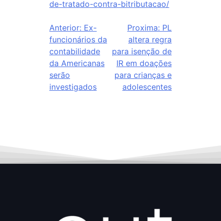
de-tratado-contra-bitributacao/
Anterior:
Ex-
Proxima:
PL
funcionários da
altera regra
contabilidade
para isenção de
da Americanas
IR em doações
serão
para crianças e
investigados
adolescentes