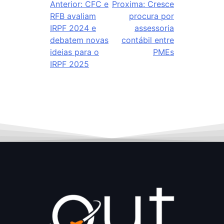
Anterior:
CFC e
Proxima:
Cresce
RFB avaliam
procura por
IRPF 2024 e
assessoria
debatem novas
contábil entre
ideias para o
PMEs
IRPF 2025