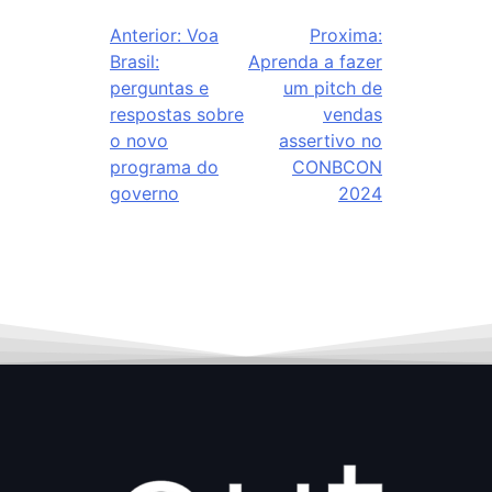
Anterior:
Voa
Proxima:
Brasil:
Aprenda a fazer
perguntas e
um pitch de
respostas sobre
vendas
o novo
assertivo no
programa do
CONBCON
governo
2024