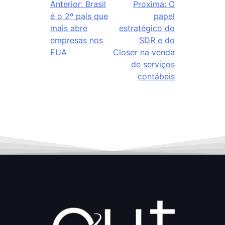
Anterior:
Brasil
Proxima:
O
é o 2º país que
papel
mais abre
estratégico do
empresas nos
SDR e do
EUA
Closer na venda
de serviços
contábeis