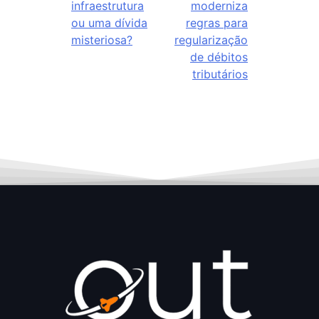
infraestrutura
moderniza
ou uma dívida
regras para
misteriosa?
regularização
de débitos
tributários