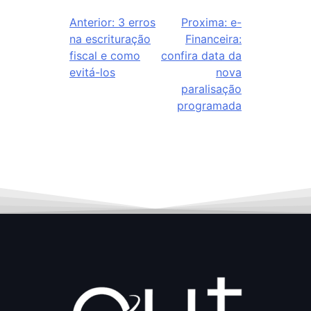
Anterior:
3 erros
Proxima:
e-
na escrituração
Financeira:
fiscal e como
confira data da
evitá-los
nova
paralisação
programada