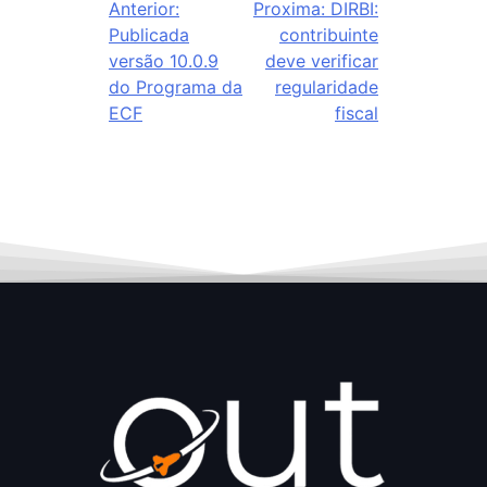
Anterior:
Proxima:
DIRBI:
Publicada
contribuinte
versão 10.0.9
deve verificar
do Programa da
regularidade
ECF
fiscal