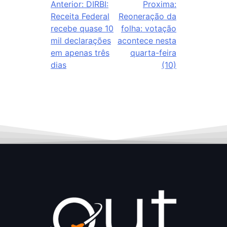
Anterior:
DIRBI:
Proxima:
Receita Federal
Reoneração da
recebe quase 10
folha: votação
mil declarações
acontece nesta
em apenas três
quarta-feira
dias
(10)