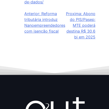
de-dados/
Anterior:
Reforma
Proxima:
Abono
tributária introduz
do PIS/Pasep:
Nanoempreendedores
MTE poderá
com isenção fiscal
destina R$ 30,6
bi em 2025