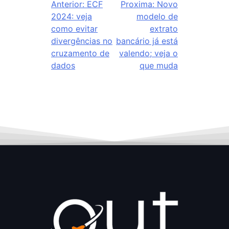
Anterior:
ECF
Proxima:
Novo
2024: veja
modelo de
como evitar
extrato
divergências no
bancário já está
cruzamento de
valendo; veja o
dados
que muda