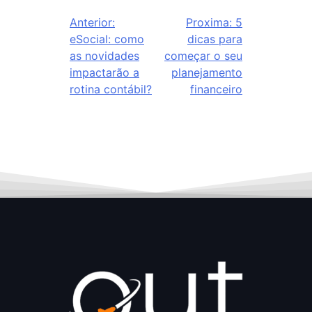
Anterior:
Proxima:
5
eSocial: como
dicas para
as novidades
começar o seu
impactarão a
planejamento
rotina contábil?
financeiro