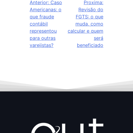
Anterior:
Caso
Proxima:
Americanas: o
Revisão do
que fraude
FGTS: o que
contábil
muda, como
representou
calcular e quem
para outras
será
varejistas?
beneficiado