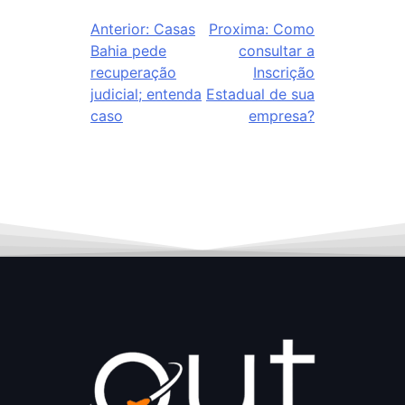
Anterior:
Casas
Proxima:
Como
Bahia pede
consultar a
recuperação
Inscrição
judicial; entenda
Estadual de sua
caso
empresa?