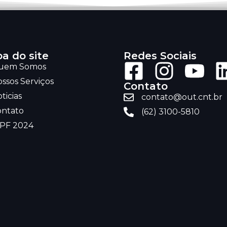
a do site
Redes Sociais
uem Somos
ssos Serviços
Contato
ticias
contato@out.cnt.br
ontato
(62) 3100-5810
RPF 2024