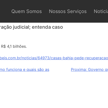
Quem Somos
Nossos Serviços
Notici
ação judicial; entenda caso
$ 4,1 bilhões.
beis.com.br/noticias/64973/casas-bahia-pede-recuperacao
mo funciona e quais são as
Proxima:
Governo qu