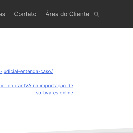
as
Contato
Área do Cliente
-judicial-entenda-caso/
er cobrar IVA na importação de
softwares online