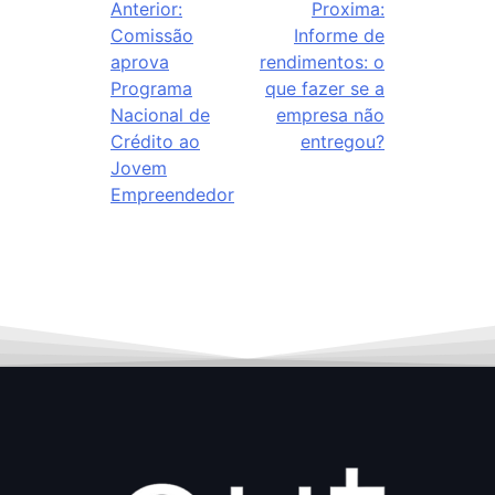
Anterior:
Proxima:
Comissão
Informe de
aprova
rendimentos: o
Programa
que fazer se a
Nacional de
empresa não
Crédito ao
entregou?
Jovem
Empreendedor