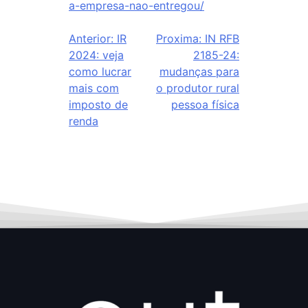
a-empresa-nao-entregou/
Anterior:
IR
Proxima:
IN RFB
2024: veja
2185-24:
como lucrar
mudanças para
mais com
o produtor rural
imposto de
pessoa física
renda