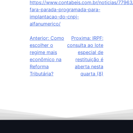
https://www.contabeis.com.br/noticias/77963/
fara-parada-programada-para-
implantacao-do-cnpj-
alfanumerico/
Anterior:
Como
Proxima:
IRPF:
escolher o
consulta ao lote
regime mais
especial de
econômico na
restituição é
Reforma
aberta nesta
Tributária?
quarta (8)