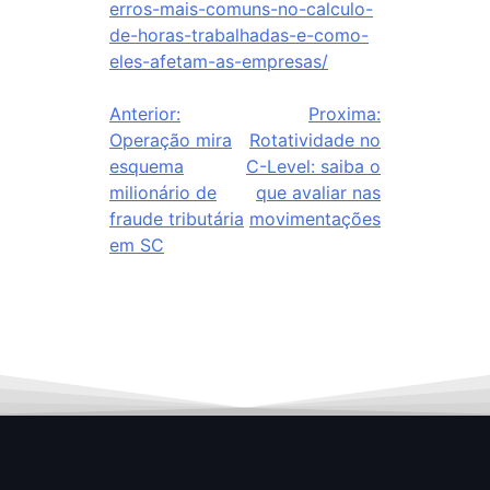
erros-mais-comuns-no-calculo-
de-horas-trabalhadas-e-como-
eles-afetam-as-empresas/
Anterior:
Proxima:
Operação mira
Rotatividade no
esquema
C-Level: saiba o
milionário de
que avaliar nas
fraude tributária
movimentações
em SC