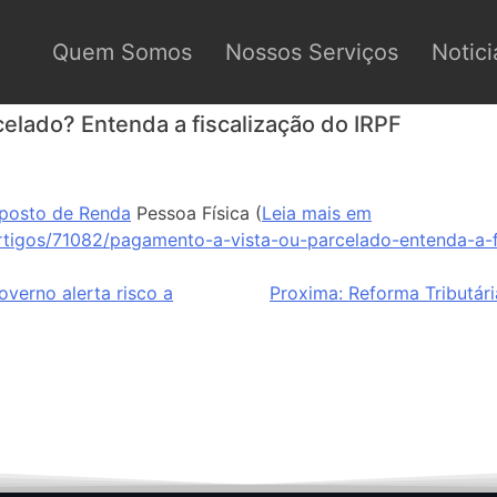
Quem Somos
Nossos Serviços
Notici
elado? Entenda a fiscalização do IRPF
posto de Renda
Pessoa Física (
Leia mais em
rtigos/71082/pagamento-a-vista-ou-parcelado-entenda-a-fi
verno alerta risco a
Proxima:
Reforma Tributár