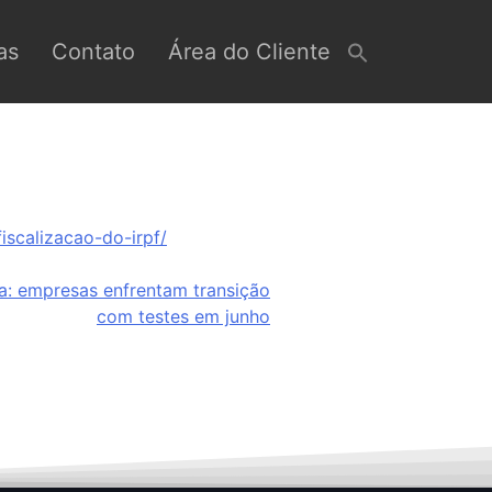
as
Contato
Área do Cliente
scalizacao-do-irpf/
ia: empresas enfrentam transição
com testes em junho