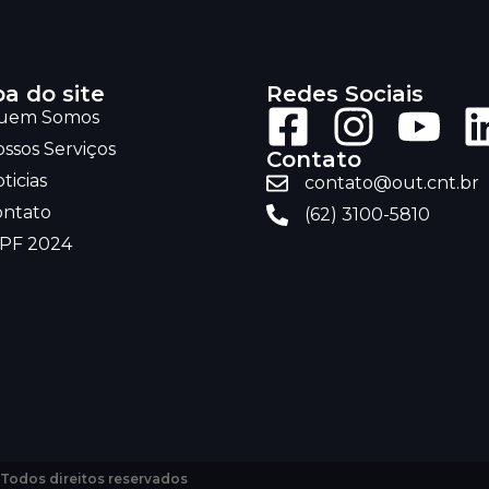
a do site
Redes Sociais
uem Somos
ssos Serviços
Contato
ticias
contato@out.cnt.br
ontato
(62) 3100-5810
RPF 2024
 Todos direitos reservados