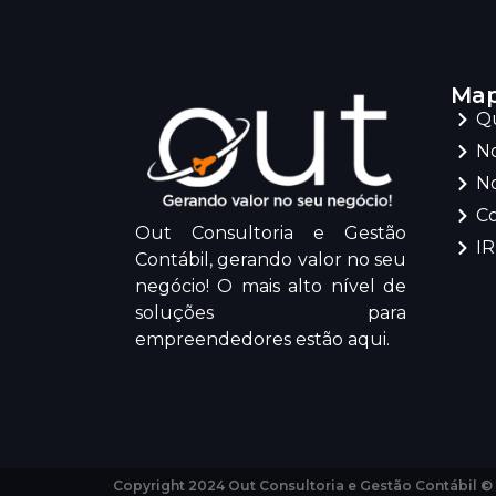
Map
Q
No
No
C
Out Consultoria e Gestão
I
Contábil, gerando valor no seu
negócio! O mais alto nível de
soluções para
empreendedores estão aqui.
Copyright 2024 Out Consultoria e Gestão Contábil ©