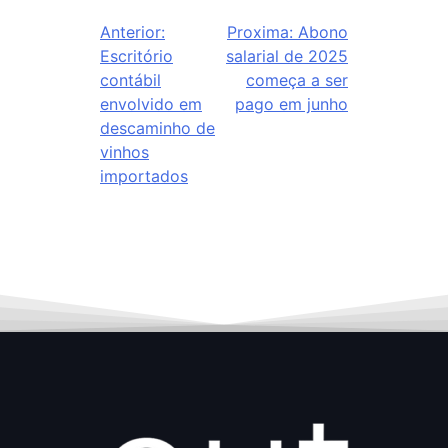
Anterior:
Proxima:
Abono
Escritório
salarial de 2025
contábil
começa a ser
envolvido em
pago em junho
descaminho de
vinhos
importados