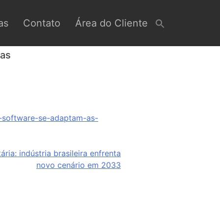
as
Contato
Área do Cliente
ias
e-software-se-adaptam-as-
ria: indústria brasileira enfrenta
novo cenário em 2033