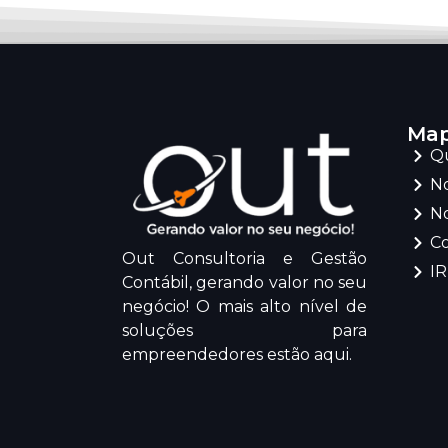
Map
Q
No
No
C
Out Consultoria e Gestão
I
Contábil, gerando valor no seu
negócio! O mais alto nível de
soluções para
empreendedores estão aqui.