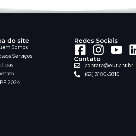
a do site
Redes Sociais
uem Somos
ssos Serviços
Contato
ticias
contato@out.cnt.br
ontato
(62) 3100-5810
RPF 2024