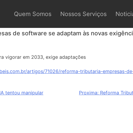
Quem Somos
Nossos Serviços
Notici
esas de software se adaptam às novas exigênc
ara vigorar em 2033, exige adaptações
beis.com.br/artigos/71026/reforma-tributaria-empresas-d
IA tentou manipular
Proxima:
Reforma Tributá